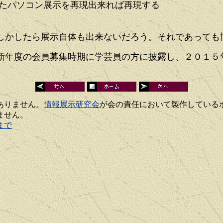
たパソコン展示を再現出来れば再現する
かしたら展示自体も出来ないだろう。それであっても
年度の会員募集時期に学芸員の方に披露し、２０１５
ありません。
情報展示研究会
が会の責任において製作している
ません。
まで