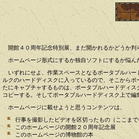
開館４０周年記念特別展、まだ開かれるかどうか判ら
ホームページ形式にするか独自ソフトにするか悩んだ
いずれにせよ、作業スペースとなるポータブルハード
ルクのハードディスクに入っているので、そこからポ
たにキャプチャするものは、ポータブルハードディス
コピーする。そしてポータブルハードディスク上で編
ホームページに載せようと思うコンテンツは、
行事を撮影したビデオを区切ったもの（ここまで
このホームページの開館２０周年記念展
このホームページの博物館の本