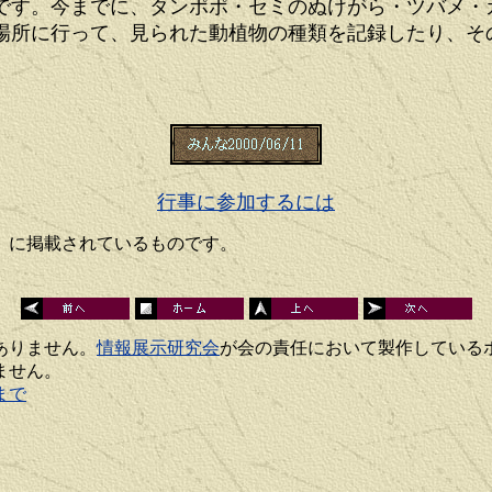
す。今までに、タンポポ・セミのぬけがら・ツバメ・
場所に行って、見られた動植物の種類を記録したり、そ
行事に参加するには
」に掲載されているものです。
ありません。
情報展示研究会
が会の責任において製作している
ません。
まで